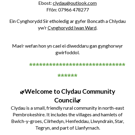
Ebost:
clydau@outlook.com
Ffôn: 07966 478277
Ein Cynghorydd Sir etholedig ar gyfer Boncath a Chlydau
yw’r
Cynghorydd Iwan Ward
.
Mae’r wefan hon yn cael ei diweddaru gan gynghorwyr
gwirfoddol.
*****************************
******
Welcome to Clydau Community
🌿
Council
🌿
Clydau is a small, friendly rural community in north-east
Pembrokeshire. It includes the villages and hamlets of
Bwlch-y-groes, Cilrhedyn, Henfeddau, Llwyndrain, Star,
Tegryn, and part of Llanfyrnach.