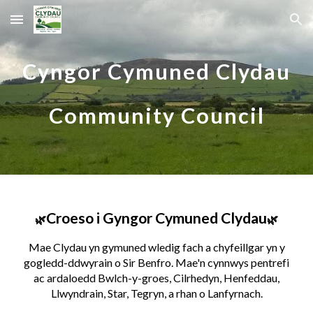
Skip to main content
Skip to navigation
Cyngor Cymuned Clydau
Community Council
Croeso i Gyngor Cymuned Clydau
🌿
🌿
Mae Clydau yn gymuned wledig fach a chyfeillgar yn y
gogledd-ddwyrain o Sir Benfro. Mae'n cynnwys pentrefi
ac ardaloedd
Bwlch-y-groes, Cilrhedyn, Henfeddau,
Llwyndrain, Star, Tegryn, a rhan o Lanfyrnach.