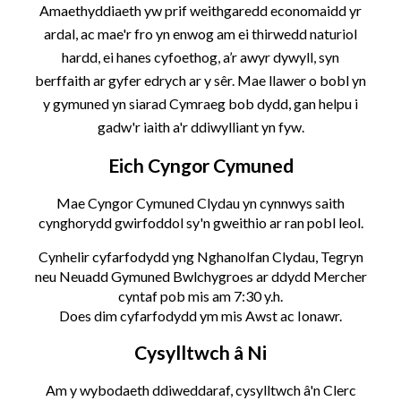
Amaethyddiaeth yw prif weithgaredd economaidd yr
ardal, ac mae'r fro yn enwog am ei thirwedd naturiol
hardd, ei hanes cyfoethog, a’r awyr dywyll, syn
berffaith ar gyfer edrych ar y sêr. Mae llawer o bobl yn
y gymuned yn siarad
Cymraeg bob dydd, gan helpu i
gadw'r iaith a'r ddiwylliant yn fyw.
Eich Cyngor Cymuned
Mae Cyngor Cymuned Clydau yn cynnwys saith
cynghorydd gwirfoddol sy'n gweithio ar ran pobl leol.
Cynhelir cyfarfodydd yng Nghanolfan Clydau, Tegryn
neu Neuadd Gymuned Bwlchygroes ar ddydd Mercher
cyntaf pob mis am 7:30 y.h.
Does dim cyfarfodydd ym mis Awst ac Ionawr.
Cysylltwch â Ni
Am y wybodaeth ddiweddaraf, cysylltwch â'n Clerc